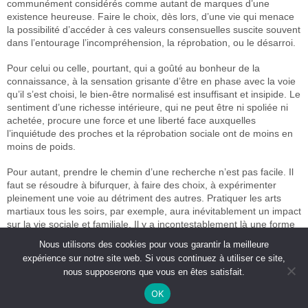
communément considérés comme autant de marques d’une
existence heureuse. Faire le choix, dès lors, d’une vie qui menace
la possibilité d’accéder à ces valeurs consensuelles suscite souvent
dans l’entourage l’incompréhension, la réprobation, ou le désarroi.
Pour celui ou celle, pourtant, qui a goûté au bonheur de la
connaissance, à la sensation grisante d’être en phase avec la voie
qu’il s’est choisi, le bien-être normalisé est insuffisant et insipide. Le
sentiment d’une richesse intérieure, qui ne peut être ni spoliée ni
achetée, procure une force et une liberté face auxquelles
l’inquiétude des proches et la réprobation sociale ont de moins en
moins de poids.
Pour autant, prendre le chemin d’une recherche n’est pas facile. Il
faut se résoudre à bifurquer, à faire des choix, à expérimenter
pleinement une voie au détriment des autres. Pratiquer les arts
martiaux tous les soirs, par exemple, aura inévitablement un impact
sur la vie sociale et familiale. Il y a incontestablement là une forme
de marginalisation ; mais cette marginalisation n’est ni un isolement
Nous utilisons des cookies pour vous garantir la meilleure
social ni une dérive sectaire, c’est un engagement personnel –
expérience sur notre site web. Si vous continuez à utiliser ce site,
souvent même bénéfique aux proches et à la société – dans une
nous supposerons que vous en êtes satisfait.
notion différente du bonheur.
OK