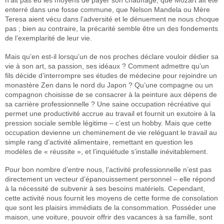
n’ait pas eu les moyens de payer son chauffage, que Mozart ait été
enterré dans une fosse commune, que Nelson Mandela ou Mère
Teresa aient vécu dans l’adversité et le dénuement ne nous choque
pas ; bien au contraire, la précarité semble être un des fondements
de l’exemplarité de leur vie.
Mais qu’en est-il lorsqu’un de nos proches déclare vouloir dédier sa
vie à son art, sa passion, ses idéaux ? Comment admettre qu’un
fils décide d’interrompre ses études de médecine pour rejoindre un
monastère Zen dans le nord du Japon ? Qu’une compagne ou un
compagnon choisisse de se consacrer à la peinture aux dépens de
sa carrière professionnelle ? Une saine occupation récréative qui
permet une productivité accrue au travail et fournit un exutoire à la
pression sociale semble légitime – c’est un hobby. Mais que cette
occupation devienne un cheminement de vie reléguant le travail au
simple rang d’activité alimentaire, remettant en question les
modèles de « réussite », et l’inquiétude s’installe inévitablement.
Pour bon nombre d’entre nous, l’activité professionnelle n’est pas
directement un vecteur d’épanouissement personnel – elle répond
à la nécessité de subvenir à ses besoins matériels. Cependant,
cette activité nous fournit les moyens de cette forme de consolation
que sont les plaisirs immédiats de la consommation. Posséder une
maison, une voiture, pouvoir offrir des vacances à sa famille, sont