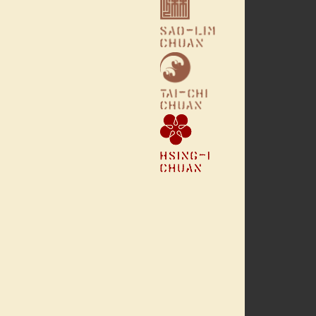
TAÏ-CHI CHUAN
(TAIJI QUAN)
HSING-I (XING-YI)