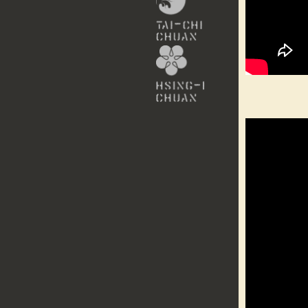
(TAIJI QUAN)
HSING-I (XING-YI)