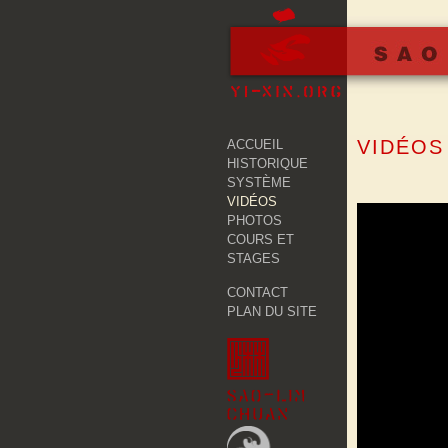
Skip
CLUB YI-XIN
to
content
VIDÉOS
ACCUEIL
HISTORIQUE
SYSTÈME
VIDÉOS
PHOTOS
COURS ET
STAGES
CONTACT
PLAN DU SITE
SAO LIM CHUAN
TAÏ-CHI CHUAN